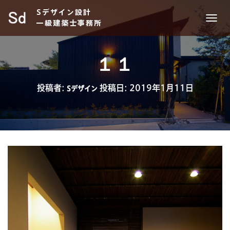
Sデザイン設計
一級建築士事務所
ナ
ビ
ゲ
ー
１１
シ
ョ
ン
投稿者:
投稿日:
2019年1月11日
Sデザイン
を
切
り
替
え