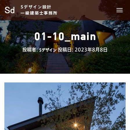
Sデザイン設計
一級建築士事務所
ナ
ビ
ゲ
ー
01-10_main
シ
ョ
ン
投稿者:
投稿日:
2023年8月8日
Sデザイン
を
切
り
替
え