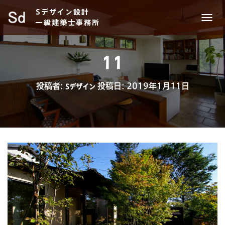
Sデザイン設計
一級建築士事務所
ナ
ビ
ゲ
ー
11
シ
ョ
ン
投稿者:
投稿日:
2019年1月11日
Sデザイン
を
切
り
替
え