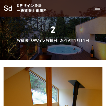
Sデザイン設計
一級建築士事務所
ナ
ビ
ゲ
ー
2
シ
ョ
ン
投稿者:
投稿日:
2019年1月11日
Sデザイン
を
切
り
替
え