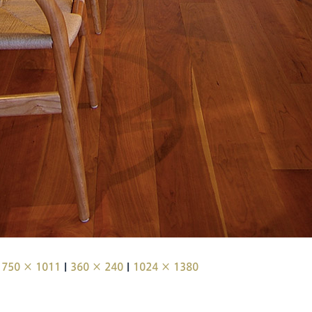
|
|
750 × 1011
360 × 240
1024 × 1380